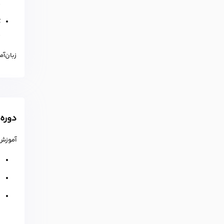
م
ک
م
زبان‌آم
دوره‌
آموزش 
ن
ن
د
ی