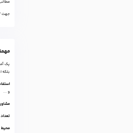
مطالب 
جهت "
مهمتر
یک آمو
بلکه ا
استفاد
و ...
مشاوره
تعداد 
محیط ی