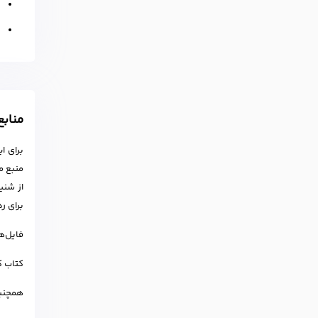
ن
ن
مناب
برای این
منبع م
از شنی
برای رد
فایل‌های صوتی و
کتاب ک
همچنین