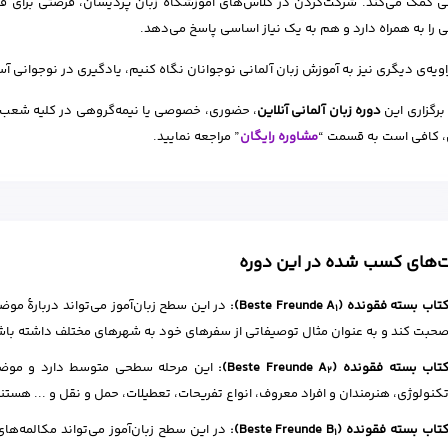
ی کمک می‌کند. شرکت‌کردن در کلاس‌های آموزشگاه زبان پردیسان، فرصتی برای ق
 را به همراه دارد و هم به یک نیاز اساسی پاسخ می‌دهد.
زاویه‌ی دیگری نیز به آموزش زبان آلمانی نوجوانان نگاه کنیم، یادگیری در نوجوانی آسا
برگزاری این
دوره‌ زبان آلمانی آنلاین
، حضوری، خصوصی یا نیمه‌گروهی در کلیه شعب پر
، کافی است به قسمت “
مشاوره رایگان
” مراجعه نمایید.
ت‌های کسب شده در این دوره
تاب بسته فقونده (Beste Freunde A
):
در این سطح زبان‌آموز می‌تواند دربارهٔ مو
1
حبت کند و به عنوان مثال توصیفاتی از سفرهای خود به شهرهای مختلف داشته باش
تاب بسته فقونده (Beste Freunde A
):
این مرحله سطحی متوسط دارد و موضوع
2
کنولوژی، هنرمندان و افراد معروف، انواع تفریحات، تعطیلات، حمل و نقل و ... هستند
تاب بسته فقونده (Beste Freunde B
):
در این سطح زبان‌آموز می‌تواند مکالمه‌های
1