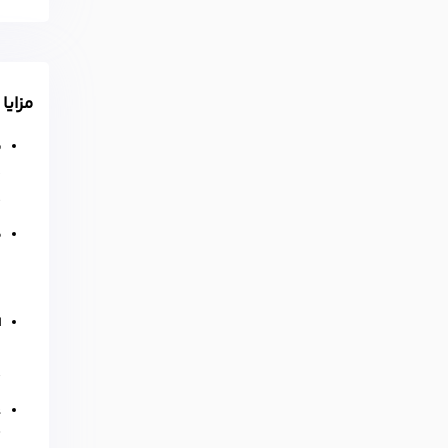
مزایا
س
چ
ه
م
ز
ز
ا
ب
م
ع
ک