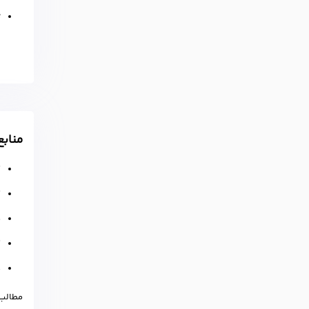
ت
ب
ر
منابع
ک
ک
ف
ک
م
مطالب 