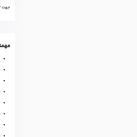
جهت "
مهمتر
ت
ا
ت
ا
ت
ا
ت
ا