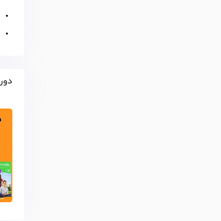
ت
ت
دوره