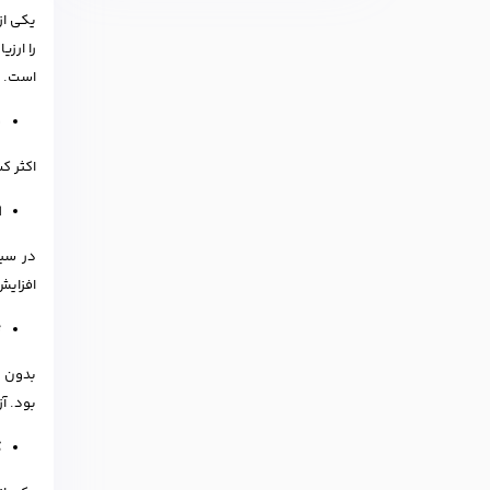
یکی از
را ارز
است.
پ
اکثر ک
ا
در سیس
افزایش
ت
بدون د
بود. آ
ک