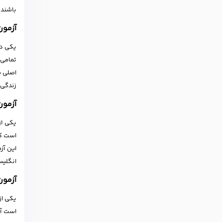
باشند. م
آزﻣﻮن E
زندگی 
آزﻣﻮن T
است که
این آز
انگلیس
آزﻣﻮن E
یکی از