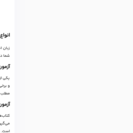
انواع
زبان ا
شما در
آزمون EFL
یکی از
و برخی
مطلب و ن
آزمون E
کتاب‌ه
می‌گیر
است. ا