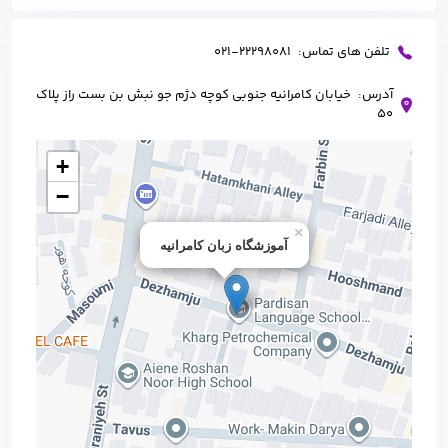
تلفن های تماس:
021-22298081
آدرس:
خیابان کامرانیه جنوبی کوچه دژم جو نبش بن بست راز پلاک
۵۰
+
−
×
آموزشگاه زبان کامرانیه