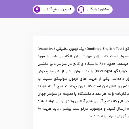
مشاوره رایگان
تعیین سطح آنلاین
آزمون دولینگو (Duolingo English Test) یک آزمون تطبیقی (Adaptive)
مپیوتر است که میزان مهارت زبان انگلیسی شما را مورد
سنجش قرار میدهد. حدود 800 دانشگاه و کالج در سراسر دنیا داشتن
لینگو (Duolingo)
را به عنوان یکی از شرایط پذیرش
ار داده‌اند. یکی از مزیت های آزمون دولینگو نسبت به
یلتس و تافل این است که بدون پرداخت هیچ گونه هزینه
د کارنامه را به هر تعداد دانشگاه یا مدرسه در سراسر جهان
ارسال کنید، درحالی که نتایج آزمو‌ن های آیلتس وتافل را می توانند به 4
یا 5 دانشگاه ارسال کنید، و درصورت درخواست بیشتر ، باید هزینه 20
ر گزارش نمره پرداخت کنید.