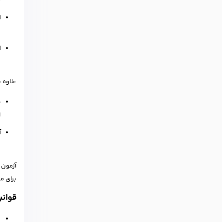
م
ا
د
ا
د
علاوه ب
خ
ا
آ
ب
آزمون 
برای م
قوانی