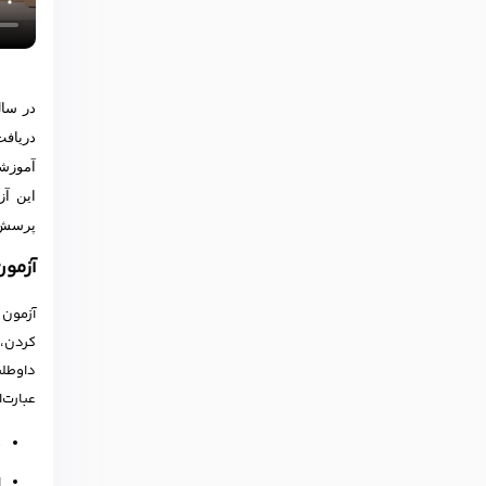
در سال
دریافت
آموزشی
این آز
پرسش‌ه
آزمو
آزمون 
داوطلب
عبارت‌ان
ه
ا