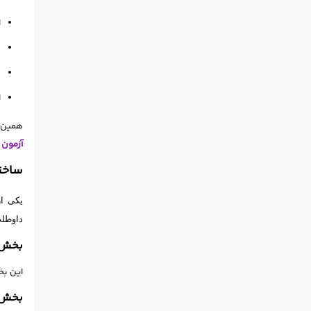
ا
پ
ع
ا
همین م
آزمون 
ساختار آ
یکی از
داوطلب
بخش اول p
این بخش
بخش دوم ions