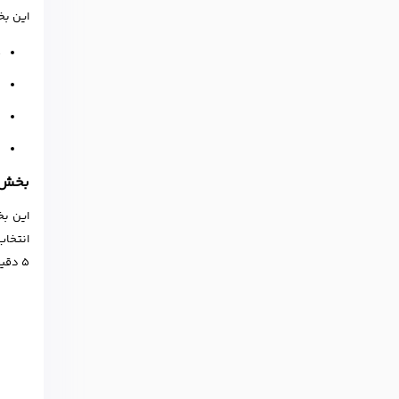
این بخش
م
و
ب
ن
بخش سوم آز
این ب
5 دقیقه متن نوشته می شود. زمان لازم برای این بخش 10 دقیقه می باشد.