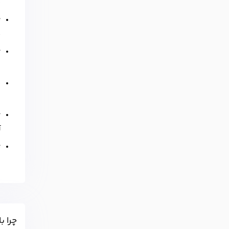
خ
ت
ه
ت
ز
ب
ب
ت
آ
ت
ز
چرا ب