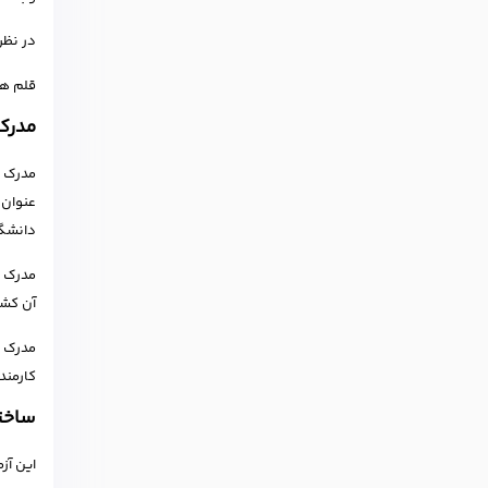
در نظر
قلم ها
مدرک 
مدرک ت
عنوان 
دانشگا
مدرک ت
آن کشور
مدرک ت
کارمندا
ساختا
این آز