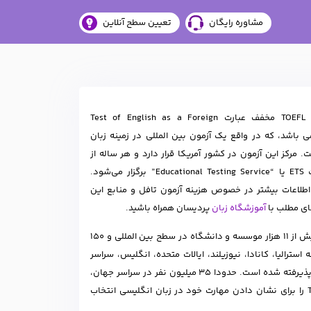
مشاوره رایگان
تعیین سطح آنلاین
آزمون تافل TOEFL مخفف عبارت Test of English as a Foreign
Langua می باشد، که در واقع یک آزمون بین المللی در زمینه زبان
 مرکز این آزمون در کشور آمریکا قرار دارد و هر ساله از
طریق شرکت ETS یا “Educational Testing Service” برگزار می‌شود.
اعات بیشتر در خصوص هزینه آزمون تافل و منابع این
های مطلب با
آموزشگاه زبان
پردیسان همراه باشید.
TOEFL در بیش از 11 هزار موسسه و دانشگاه در سطح بین المللی و 150
 استرالیا، کانادا، نیوزیلند، ایالات متحده، انگلیس، سراسر
اروپا و آسیا پذیرفته شده است. حدودا 35 میلیون نفر در سراسر جهان،
آزمون TOEFL را برای نشان دادن مهارت خود در زبان انگلیسی انتخاب