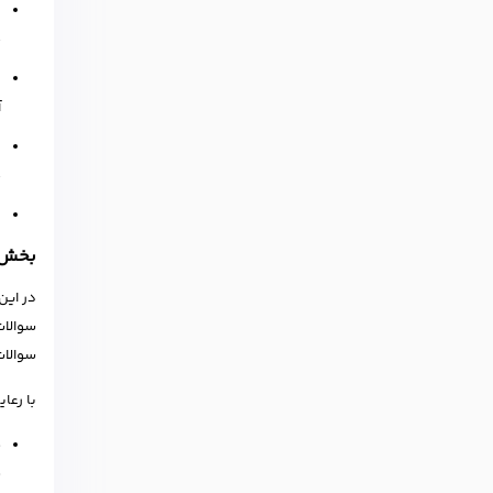
د
م
ب
آ
ب
م
د
بخش سو
در این
سوالات
سوالات
با رعا
ق
س