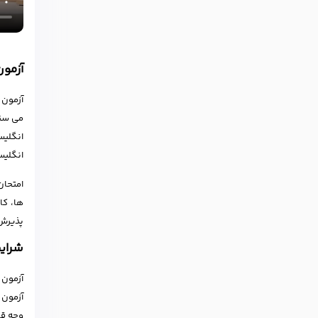
آزمو
انگلیس
امتحان
ها، کا
پذیرش 
شرایط
آزمون 
آزمون 
وجه قا