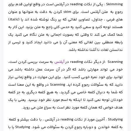
Skimming : یکی از نکات reading در آیلتس است در واقع اولین قدم برای
رجوع به متن آیلتس است. برای skim کردن به دقت به عنوانها و عنوان
های فرعی ، جداول، تصاویر، لغاتی که پر رنگ نوشته شده اند یا (
Italic
)
هستند توجه کنید و سعی کنید یه حدس کلی راجع به متن بزنید. این کار به
شما کمک می کند تا وقتی که بصورت اجمالی به متن نگاه می کنید یک
رابطه منطقی بین لغاتی که معنی آن را می دانید ایجاد کنید و ترسی از
ندانستن لغات نا آشنا نداشته باشد.
Scanning :از دیگر نکات reading در
آیلتس
به سرعت بررسی کردن است،
خود می تواند مهارتی باشد که اگر در آن سرعت عمل داشته باشد می
توانید برای خود نمره خوبی کسب کنید. برای این مهارت در واقع زمانی نیاز
دارید که به سئوالات رجوع کرده اید. Scanning در واقع به این معنا است
که شما به دنیال کلمه خاصی می گردید، به هیچ کلمه دیگری به جز کلمه
خودتان توجه نمی کنید تا اینکه به اسم مورد نظر خود برسید. یعنی با یک
هدف خواص که همان کلمه مورد نظر است به سراغ متن می روید.
Studying : آخرین مورد از نکات reading در آیلتس ، با دقت بیشتر و کلمه
به کلمه خواندن و دوباره رجوع کردن به سئوالات می شود. Studying یا با