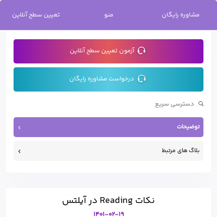
خانه
/
نکات Reading در آیلتس
مشاوره رایگان
منو
تعیین سطح آنلاین
آزمون تعیین سطح آنلاین
درخواست مشاوره رایگان
توضیحات
بلاگ های مرتبط
نکات Reading در آیلتس
1401-02-19