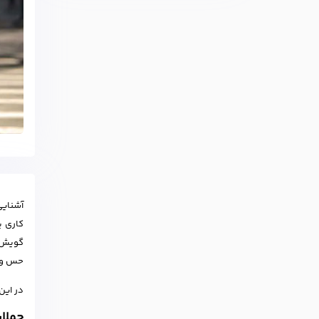
آشنایی
کاری ی
گویش م
حس و ح
در این
جملات