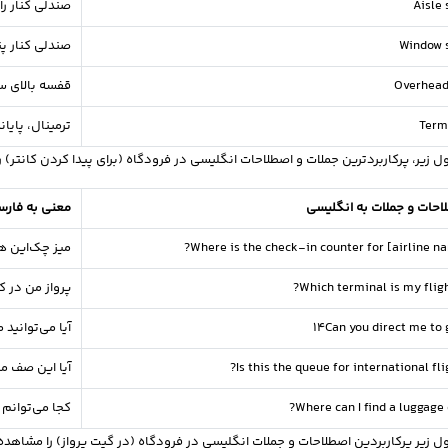
Aisle 
صندلی کنار را
Window 
صندلی کنار پن
Overhead
قفسه بالای س
Term
ترمینال، پایان
ل زیر، پرکاربردترین جملات و اصطلاحات انگلیسی در فرودگاه (برای پیدا کردن کانتر) 
احات و جملات به انگلیسی
معنی به فار
Where is the check-in counter for [airline na
میز چک‌این ه
Which terminal is my flight
پرواز من در ک
14Can you direct me to 
آیا می‌توانید مرا به گیت
Is this the queue for international fli
آیا این صف مر
Where can I find a luggage 
کجا می‌توانم
ل زیر پرکاربردین اصطلاحات و جملات انگلیسی در فرودگاه (در گیت پرواز) را مشاهده 