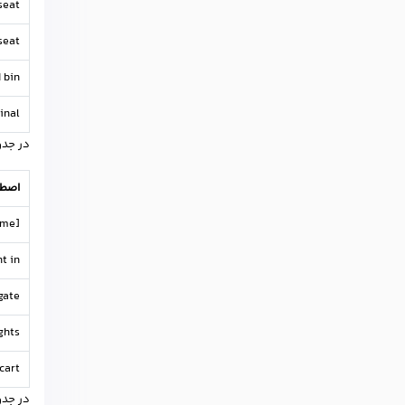
seat
seat
 bin
inal
در جدو
اصطل
me]?
 in?
gate
ghts?
cart?
در جدو