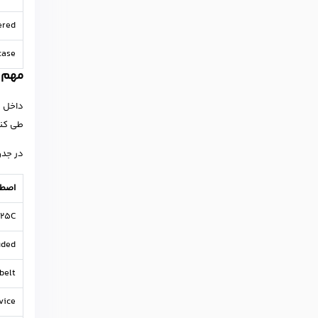
red?
case
مهم ت
داخل ه
طی کنی
در جدو
اصطل
25C?
ded?
elt?
ice?