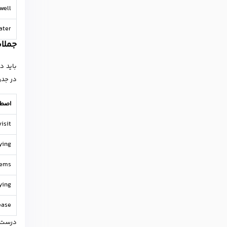
well
ter?
جملات
باید د
در جدو
اصطل
isit
ing?
ems?
ing?
ease
درست ا