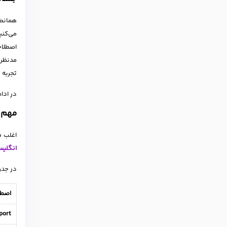
همانطو
می‌کنی
اصطلاح
مدنظر،
تجربه 
در ادا
مهم ت
اغلب م
انگلیس
در جدو
اصطل
port