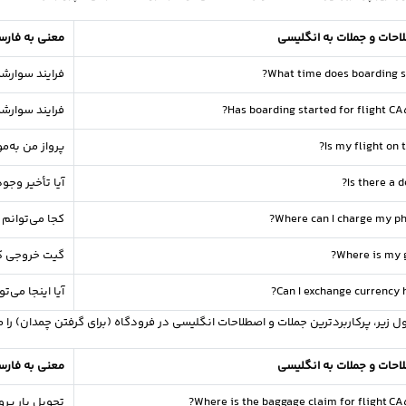
احات و جملات به انگلیسی
معنی به فار
What time does boarding st
فرایند سوارش
Has boarding started for flight CA
فرایند سوارشدن پرواز A539
Is my flight on 
پرواز من به‌م
Is there a d
آیا تأخیر وجود
Where can I charge my ph
کجا می‌توانم 
Where is my g
گیت خروجی 
Can I exchange currency h
آیا اینجا می‌ت
ل زیر، پرکاربردترین جملات و اصطلاحات انگلیسی در فرودگاه (برای گرفتن چمدان) را 
احات و جملات به انگلیسی
معنی به فار
Where is the baggage claim for flight CA
تحویل بار پرواز CA539 کج