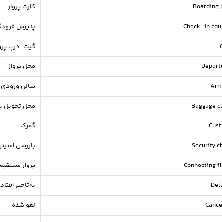
Boarding 
کارت پرواز
Check-in cou
پذیرش فرودگ
گیت، دربِ پرو
Depart
محل پرواز
Arri
سالن ورودی
Baggage c
محل تحویل با
Cus
گمرک
Security c
بازرسی امنیت
Connecting fl
پرواز مستقیم
Del
به‌تاخیر افتاد
Cance
لغو شده