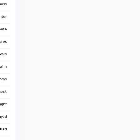
pass
nter
Gate
ures
vals
laim
toms
heck
ight
ayed
lled