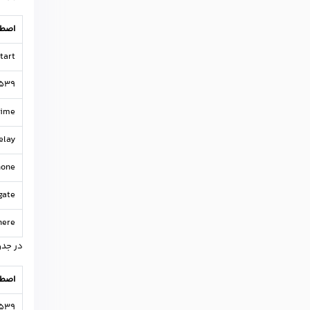
اصطل
art?
539?
time?
elay?
one?
ate?
ere?
در جدو
اصطل
539?