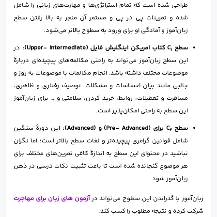
طراحی شده است که تمام استراتژی‌ها و مهارت‌های زبانی را شامل
شده و تمرینات پی در پی و مستمر آن منجر به بالا رفتن سطح
زبان‌آموز و آمادگی او برای ورود به سطوح بالاتر می‌شود.
سطح C
کتاب امریکن اینگلیش فایل (Upper- Intermediate):
در
1
این سطح زبان‌آموز می‌تواند به راحتی مکالمه‌های پیچیده‌ای دربارهٔ
موضوعات مختلف داشته باشد. انجام مکالمات با موضوعات به روز و
جالبی مانند بیان احساسات و مشکلات، توصیف رفتاری و ظاهری،
مسافرت و تعطیلات، روابط، خرید کردن، سلامتی و … برای زبان‌آموز
این سطح به راحتی امکان‌پذیر است.
سطح C
برای (Pre- Advanced) و (Advanced):
این دورهٔ سنگین
2
شامل قوانین گرامری پیچیده‌تر و لغات سطح بالاتر است؛ اما نگران
نباشید در محتوای این سطح به اندازهٔ کافی تمرین‌های مختلف برای
هر موضوع گنجانده شده است تا باعث تثبیت نکات درسی در ذهن
زبان‌آموز ‌شود.
زبان‌آموز با گذراندن این سطوح می‌تواند در
آزمون‌ های زبان برای مهاجرت
شرکت کرده و نتیجه مطلوب را کسب کند.