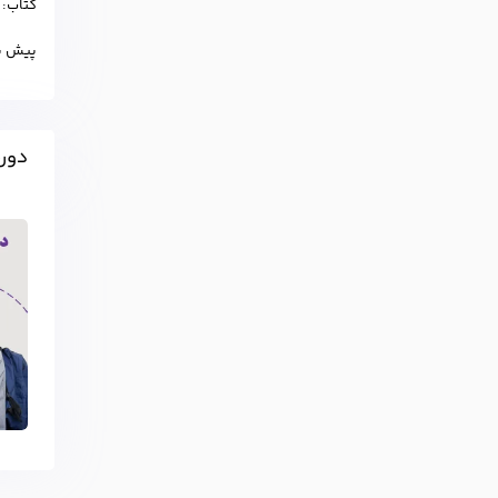
کتاب: ord Word Skills(Advanced), American English File(Book5) , ShortStory , Tactics for listening expanding
پیش نیاز های لازم: mentary
دوره