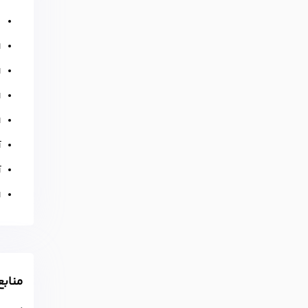
ب
ا
ا
ا
ا
آ
آ
ا
مناب