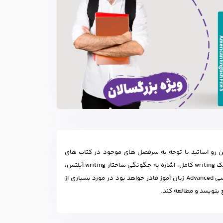
ین رو اساتید با توجه به سرفصل های موجود در کتاب های
آموزشی این سطح اقدام به تدریس گرامر های پر کاربرد و پیچیده تر ، ساختار کلی و جزئی یک writing کامل، اشاره به چگونگی ساختار writing آیلتس،
بکارگیری لغات و اصطلاحات متنوع می نمایند. شایان ذکر است در پایان دوره دوره انگلیسی Advanced زبان آموز قادر خواهد بود در مورد بسیاری از