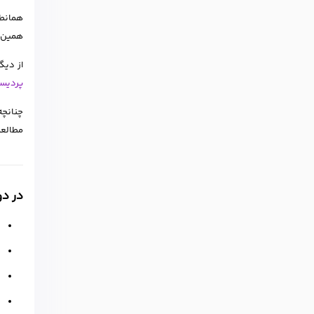
همانطو
همین ا
از دیگر تمایزات شرکت د
پردیس
چنانچه
مطالعه
در دوره TTC زبان انگلی
ب
آ
آ
آ