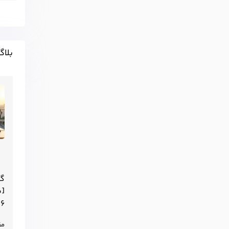
بلاگ
[م
۶]