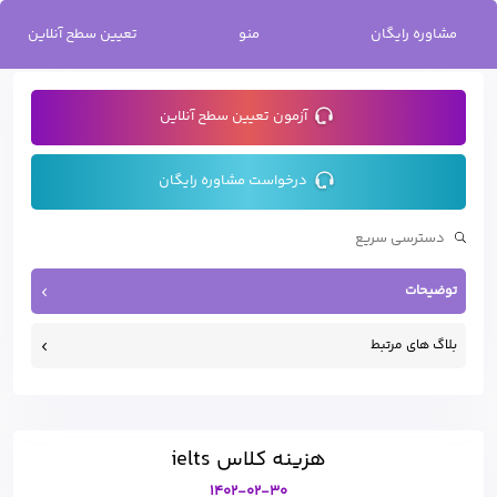
خانه
/
ﻫﺰﯾﻨﻪ کلاس ielts
مشاوره رایگان
منو
تعیین سطح آنلاین
آزمون تعیین سطح آنلاین
درخواست مشاوره رایگان
توضیحات
بلاگ های مرتبط
ﻫﺰﯾﻨﻪ کلاس ielts
1402-02-30