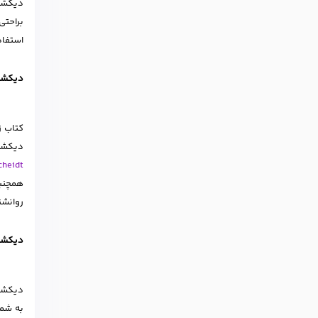
دیکشنر
براحتی
استفاد
دیکشنری آل
دیکش
cheidt
همچنین
روانشن
دیکشنری 
دیکشنر
به شما