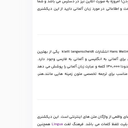
دن) امروزه به صورت آنلاین نیز در دسترس می باشد و شما
 و اطلاعاتی در مورد زبان آلمانی دارید از این دیکشنری
کتاب زبان آلمانی Langenscheidt Großwörterbuch Deutsch als Fremdsprache اثر Hans Wellmann انتشارات klett langenscheidt یکی از بهترین
ی آلمانی به انگلیسی و آلمانی به فارسی وجود دارد.
یکی از کامل ترین و پر طرفدار ترین دیکشنری های زبان آلمانی است که حدودا ۱۳۰٫۰۰۰ کلمه و عبارت زبان آلمانی را پوشش می دهد
مناسب برای ترجمه تخصصی متون زمینه هایی مانند،هنر،
های واقعی از واژگان متن های اینترنتی است. این دیکشنری
قابلیت تلفظ کلمات می باشد. فرهنگ لغت
Lingua
همچنین