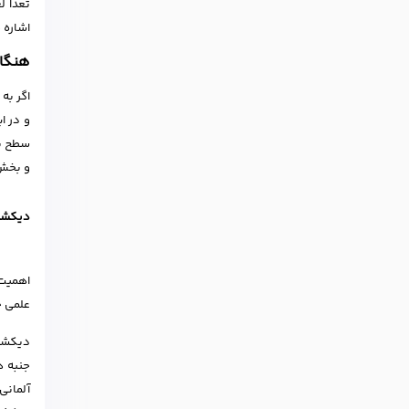
تعدا ل
اشاره 
هنگام
اگر به
و در ا
سطح پی
و بخش 
دیکشنری
علمی ج
دیکشنر
جنبه ه