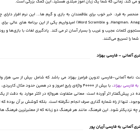
می کند، زمانی که شما یک زبان آموز مبتدی هستید، این کمک بزرگی است.
منحصر به فرد: خبر خوب برای علاقمندان به بازی و گیم ها…. این نرم افرار دارای 
(Hangman، Anagrams، و Word Scramble) امیدواریم یکی از این
تجوی کلمات عجیب و غریب را بسیار آسان تر می کند. یادگیری لغات با بازی‌ها و رو
 شما را تسریع می‌کنند.
ی آلمانی – فارسی بهزاد
ت نامه آلمانی-فارسی تدوین فرامرز بهزاد می باشد که شامل بیش از سی هزار واژ
 به فارسی بهزاد
، با بیش از 4۰۰۰۰ واژه‌ی رایج امروز و در همین حدود مثال 
ه در پیش‌گفتار اثر آورده است: معانی متفاوت هرواژه در اکثر موارد به دقت از
جود، تنها از راه شماره گذاری صرف انجام نگرفته است. بلکه کوشش بر آن بوده که ا
 چه نزدیکتر شود. این فرهنگ، مانند هر فرهنگ دو زبانه که از معتبرترین فرهنگ های
ی آلمانی به فارسی آریان پور