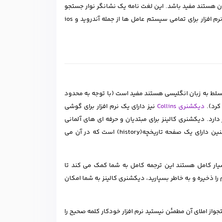
زمون هستند مفید باشد. این لغت نامه یک نشانگر نوار جستجو
و جستجوی کلمات را به دو زبان انگلیسی و آلمانی ارائه می دهد. این دیکشنری در قالب نرم افزار برای تمامی سیستم عامل ها از جمله آندروید و ios
 است دارای حداقل 8۰۰٫۰۰۰ واژه برای افرادی که مسلط به زبان انگلیسی هستند مفید است (با توجه به محدود
کرد).
دیکشنری Collins
نیز دارای یک نرم افزار برای گوشی
ارد. دیکشنری کالینز برای مبتدیان و حرفه ای های آلمانی
عالی است، این نرم افزارشامل طیف وسیعی ازاصطلاحات مفید، کلمات روزمره است وهمچنین دارای یک صفحه تاریخچه(history) است که در آن می
ر کامل هستند این ترجمه کامل به شما کمک می کند تا
 را ذخیره و به خاطر بسپارید، دیکشنری کالینز به شما امکان
semi se است. کلماتی را که هنگام جستجواز املای آن مطمئن نیستید نرم افزار خودکار کلمه صحیح را