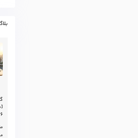
بلاگ
[م
۶]
مه