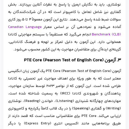
نوشتاری، باید به نگارش ایمیل یا پاسخ به نظرات آنلاین بپردازند. بخش
گفتاری نیز شامل تعامل با کامپیوتر است که در آن شرکت‌کنندگان به
سوالات ضبط شده پاسخ می‌دهند. نتایج این آزمون معمولاً 4 تا 5 روز کاری
آماده می‌شود و نمره‌دهی آن بر اساس معیار
Canadian Language
Benchmark (CLB)
انجام می‌گیرد که مستقیماً با سیستم مهاجرتی کانادا
همخوانی دارد. این آزمون به دلیل تمرکز بر لهجه و فرهنگ کانادایی،
گزینه‌ای ایده‌آل برای متقاضیان مهاجرت به این کشور محسوب می‌شود.
3. آزمون PTE Core (Pearson Test of English Core)
آزمون PTE Core (Pearson Test of English Core) یک آزمون زبان انگلیسی
معتبر است که به طور ویژه برای اهداف مهاجرت غیر تحصیلی به کانادا
طراحی شده است. این آزمون که از نوامبر ۲۰۲۳ توسط سازمان مهاجرت،
پناهندگان و شهروندی کانادا (IRCC) به رسمیت شناخته شده است،
مهارت‌های چهارگانه شنیداری (Listening)، خواندن (Reading)، نوشتاری
(Writing) و گفتاری (Speaking) را در یک قالب کاملاً یکپارچه و کامپیوتری
ارزیابی می‌کند. PTE Core برای متقاضیانی مناسب است که قصد دارند از
طریق برنامه‌هایی مانند اکسپرس انتری (Express Entry) یا دیگر