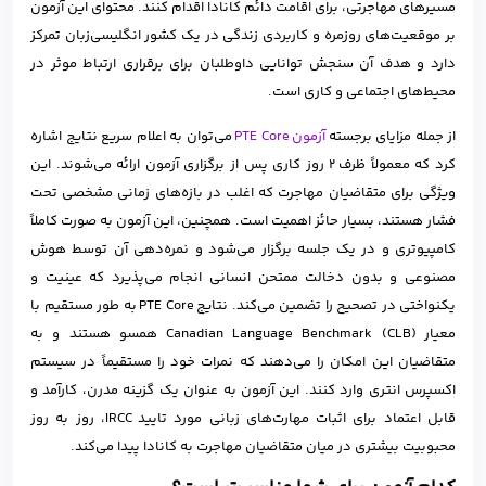
مسیرهای مهاجرتی، برای اقامت دائم کانادا اقدام کنند. محتوای این آزمون
بر موقعیت‌های روزمره و کاربردی زندگی در یک کشور انگلیسی‌زبان تمرکز
دارد و هدف آن سنجش توانایی داوطلبان برای برقراری ارتباط موثر در
محیط‌های اجتماعی و کاری است.
از جمله مزایای برجسته
آزمون PTE Core
می‌توان به اعلام سریع نتایج اشاره
کرد که معمولاً ظرف ۲ روز کاری پس از برگزاری آزمون ارائه می‌شوند. این
ویژگی برای متقاضیان مهاجرت که اغلب در بازه‌های زمانی مشخصی تحت
فشار هستند، بسیار حائز اهمیت است. همچنین، این آزمون به صورت کاملاً
کامپیوتری و در یک جلسه برگزار می‌شود و نمره‌دهی آن توسط هوش
مصنوعی و بدون دخالت ممتحن انسانی انجام می‌پذیرد که عینیت و
یکنواختی در تصحیح را تضمین می‌کند. نتایج PTE Core به طور مستقیم با
معیار Canadian Language Benchmark (CLB) همسو هستند و به
متقاضیان این امکان را می‌دهند که نمرات خود را مستقیماً در سیستم
اکسپرس انتری وارد کنند. این آزمون به عنوان یک گزینه مدرن، کارآمد و
قابل اعتماد برای اثبات مهارت‌های زبانی مورد تایید IRCC، روز به روز
محبوبیت بیشتری در میان متقاضیان مهاجرت به کانادا پیدا می‌کند.