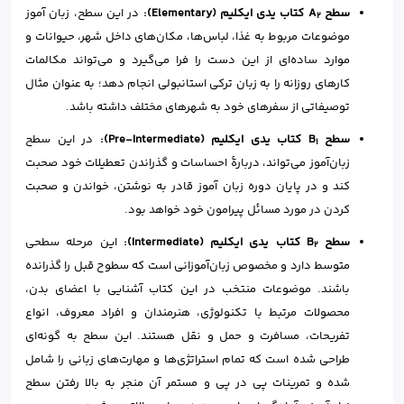
سطح A
کتاب یدی ایکلیم (Elementary):
در این سطح، زبان آموز
2
موضوعات مربوط به غذا، لباس‌ها، مکان‌های داخل شهر، حیوانات و
موارد ساده‌ای از این دست را فرا می‌گیرد و می‌تواند مکالمات
کارهای روزانه را به زبان ترکی استانبولی انجام دهد؛ به عنوان مثال
توصیفاتی از سفرهای خود به شهرهای مختلف داشته باشد.
سطح B
کتاب یدی ایکلیم (Pre-Intermediate):
در این سطح
1
زبان‌آموز می‌تواند، دربارهٔ احساسات و گذراندن تعطیلات خود صحبت
کند و در پایان دوره زبان آموز قادر به نوشتن، خواندن و صحبت
کردن در مورد مسائل پیرامون خود خواهد بود.
سطح B
کتاب یدی ایکلیم (Intermediate):
این مرحله سطحی
2
متوسط دارد و مخصوص زبان‌آموزانی است که سطوح قبل را گذرانده
باشند. موضوعات منتخب در این کتاب آشنایی با اعضای بدن،
محصولات مرتبط با تکنولوژی، هنرمندان و افراد معروف، انواع
تفریحات، مسافرت و حمل و نقل هستند. این سطح به گونه‌ای
طراحی شده است که تمام استراتژی‌ها و مهارت‌های زبانی را شامل
شده و تمرینات پی در پی و مستمر آن منجر به بالا رفتن سطح