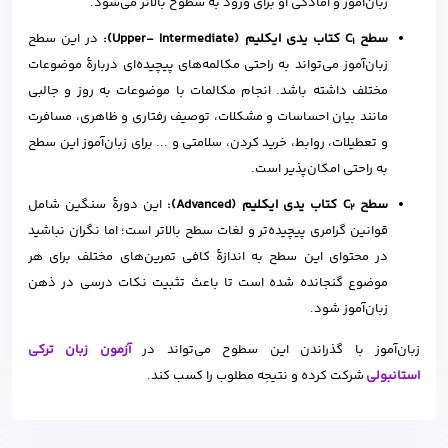
زبان‌آموز و آمادگی او برای ورود به سطوح بالاتر می‌شود.
سطح C
کتاب یدی ایکلیم (Upper- Intermediate):
در این سطح
1
زبان‌آموز می‌تواند به راحتی مکالمه‌های پیچیده‌ای دربارهٔ موضوعات
مختلف داشته باشد. انجام مکالمات با موضوعات به روز و جالبی
مانند بیان احساسات و مشکلات، توصیف رفتاری و ظاهری، مسافرت
و تعطیلات، روابط، خرید کردن، سلامتی و ... برای زبان‌آموز این سطح
به راحتی امکان‌پذیر است.
سطح C
کتاب یدی ایکلیم (Advanced):
این دورهٔ سنگین شامل
2
قوانین گرامری پیچیده‌تر و لغات سطح بالاتر است؛ اما نگران نباشید
در محتوای این سطح به اندازهٔ کافی تمرین‌های مختلف برای هر
موضوع گنجانده شده است تا باعث تثبیت نکات درسی در ذهن
زبان‌آموز ‌شود.
زبان‌آموز با گذراندن این سطوح می‌تواند در
آزمون‌ زبان ترکی
استانبولی
شرکت کرده و نتیجه مطلوب را کسب کند.