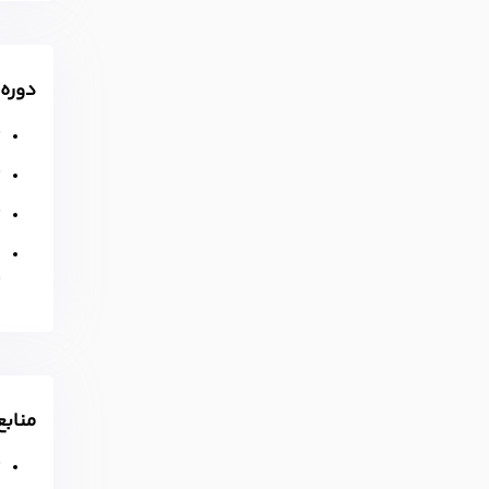
دوره‌
کود
ک
ک
خ
ک
مناب
ک