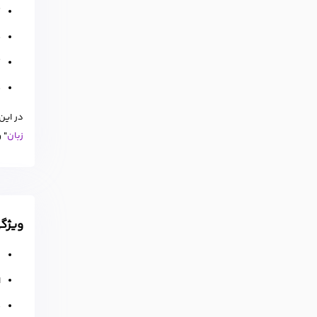
ک
ف
ک
ف
در این
زبان
" و
ویژگی
ت
ا
م