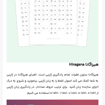
هیراگانا Hiragana
هیراگانا ستون فقرات تمام یادگیری ژاپنی است. الفبای هیراگانا در ژاپنی
به شما کمک می کند اصول تلفظ را به زبان ژاپنی بیاموزید و شروع به درک
اجزای سازنده زبان کنید. برای ترتیب حروف صدادار، در یادگیری زبان ژاپنی
از a (ah)، i (ee)، u (oo)، e (eh)، o (oh) استفاده می کنیم.