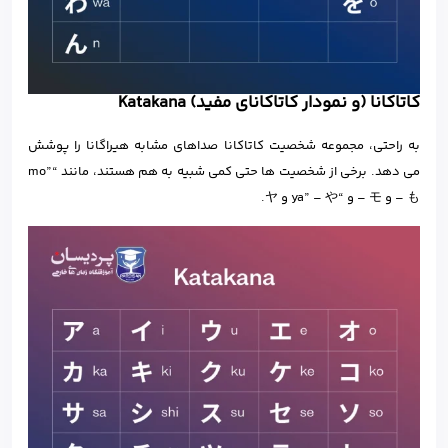
کاتاکانا (و نمودار کاتاکانای مفید) Katakana
به راحتی، مجموعه شخصیت کاتاکانا صداهای مشابه هیراگانا را پوشش
می دهد. برخی از شخصیت ها حتی کمی شبیه به هم هستند، مانند “mo”
– も و モ – و “ya” – や و ヤ.