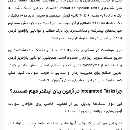
یکی از چالش‌برانگیزترین و در عین حال پرنمره‌ترین تسکها، خلاصه کردن
متن شنیداری (Summarize Spoken Text) است. در این تسک، شما به
یک lecture به مدت ۶۰ تا ۹۰ ثانیه گوش میدهید و سپس باید در ۱۰ دقیقه،
یک خلاصه ۵۰ تا ۷۰ کلمه‌ای از آن بنویسید. موفقیت در این بخش مستلزم
مهارت‌های پیشرفته یادداشت‌برداری، درک مطلب و توانایی پارافریز کردن
ایده‌های اصلی در قالب نوشتاری منسجم است.
برای موفقیت در تسکهای یکپارچه PTE، باید بر تکنیک یادداشت‌برداری
سریع مسلط شوید، زیرا زمان محدود است. همچنین، توانایی پارافریز کردن
و استفاده از synonyms بدون تغییر معنای اصلی، نقش کلیدی دارد.
تمرین منظم برای مدیریت زمان و آشنایی با فرمت سوالات، کلید اصلی
کسب نمره عالی در این بخشهای حیاتی آزمون PTE است.
چرا Integrated Tasks در آزمون‌ زبان اینقدر مهم هستند؟
این نوع تسک‌ها بدلایل زیر از اهمیت خاصی برای طراحان سوالات
آزمون‌های بین‌المللی برخوردار هستند.
۱.ارزیابی مهارتهای کاربردی: آنها نشان میدهند شما چقدر می‌توانید از