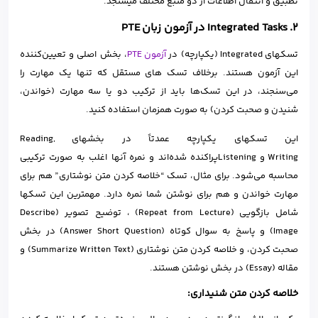
تطبیق و انتقال اطلاعات از دو منبع مختلف میسنجد.
۲. Integrated Tasks در آزمون زبان PTE
تسکهای Integrated (یکپارچه) در
آزمون PTE
، بخش اصلی و تعیین‌کننده
این آزمون هستند. برخلاف تسک های مستقل که تنها یک مهارت را
می‌سنجند، در این تسک‌ها باید از ترکیب دو یا سه مهارت (خواندن،
شنیدن و صحبت کردن) به صورت همزمان استفاده کنید.
این تسکهای یکپارچه عمدتاً در بخشهای Reading,
Writing و Listeningپراکنده شده‌اند و نمره آنها اغلب به صورت ترکیبی
محاسبه می‌شود. برای مثال، تسک “خلاصه کردن متن نوشتاری” هم برای
مهارت خواندن و هم برای نوشتن شما نمره دارد. مهمترین این تسکها
شامل بازگویی (Repeat from Lecture) ، توضیح تصویر (Describe
Image) و پاسخ به سوال کوتاه (Answer Short Question) در بخش
صحبت کردن، و خلاصه کردن متن نوشتاری (Summarize Written Text) و
مقاله (Essay) در بخش نوشتن هستند.
خلاصه کردن متن شنیداری: