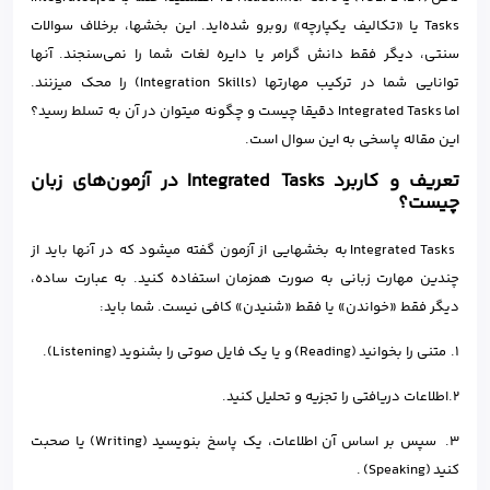
Tasks یا «تکالیف یکپارچه» روبرو شده‌اید. این بخشها، برخلاف سوالات
سنتی، دیگر فقط دانش گرامر یا دایره لغات شما را نمی‌سنجند. آنها
توانایی شما در ترکیب مهارتها (Integration Skills) را محک میزنند.
اما Integrated Tasks دقیقا چیست و چگونه میتوان در آن به تسلط رسید؟
این مقاله پاسخی به این سوال است.
تعریف و کاربرد Integrated Tasks در آزمون‌های زبان
چیست؟
Integrated Tasks به بخشهایی از آزمون گفته میشود که در آنها باید از
چندین مهارت زبانی به صورت همزمان استفاده کنید. به عبارت ساده،
دیگر فقط «خواندن» یا فقط «شنیدن» کافی نیست. شما باید:
۱. متنی را بخوانید (Reading) و یا یک فایل صوتی را بشنوید (Listening).
۲.اطلاعات دریافتی را تجزیه و تحلیل کنید.
۳. سپس بر اساس آن اطلاعات، یک پاسخ بنویسید (Writing) یا صحبت
کنید (Speaking) .