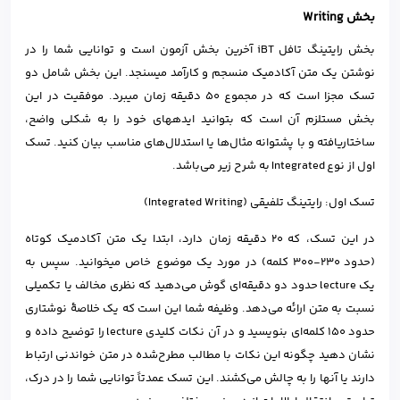
بخش Writing
بخش رایتینگ تافل iBT آخرین بخش آزمون است و توانایی شما را در
نوشتن یک متن آکادمیک منسجم و کارآمد میسنجد. این بخش شامل دو
تسک مجزا است که در مجموع ۵۰ دقیقه زمان میبرد. موفقیت در این
بخش مستلزم آن است که بتوانید ایدههای خود را به شکلی واضح،
ساختاریافته و با پشتوانه مثال‌ها یا استدلال‌های مناسب بیان کنید. تسک
اول از نوع Integrated به شرح زیر می‌باشد.
تسک اول: رایتینگ تلفیقی (Integrated Writing)
در این تسک، که ۲۰ دقیقه زمان دارد، ابتدا یک متن آکادمیک کوتاه
(حدود ۲۳۰-۳۰۰ کلمه) در مورد یک موضوع خاص میخوانید. سپس به
یک lecture حدود دو دقیقه‌ای گوش می‌دهید که نظری مخالف یا تکمیلی
نسبت به متن ارائه می‌دهد. وظیفه شما این است که یک خلاصهٔ نوشتاری
حدود ۱۵۰ کلمه‌ای بنویسید و در آن نکات کلیدی lecture را توضیح داده و
نشان دهید چگونه این نکات با مطالب مطرح‌شده در متن خواندنی ارتباط
دارند یا آنها را به چالش می‌کشند. این تسک عمدتاً توانایی شما را در درک،