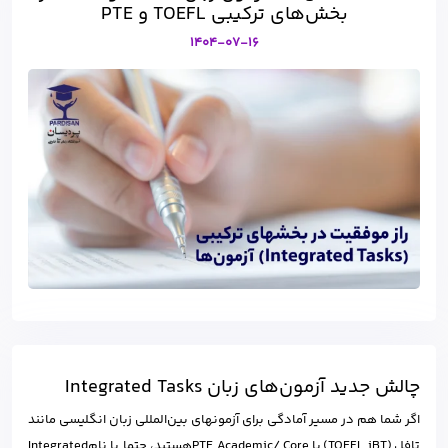
بخش‌های ترکیبی TOEFL و PTE
1404-07-16
چالش جدید آزمون‌های زبان Integrated Tasks
اگر شما هم در مسیر آمادگی برای آزمونهای بین‌المللی زبان انگلیسی مانند
تافل (TOEFL iBT) یا PTE Academic/ Coreهستید، حتما با نامIntegrated