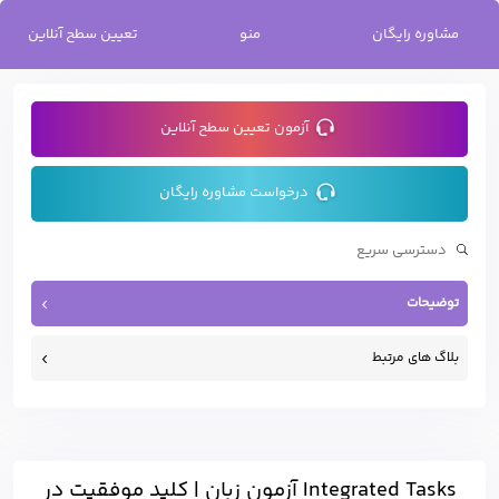
خانه
/
Integrated Tasks آزمون زبان | کلید موفقیت در بخش‌های ترکیبی TOEFL
مشاوره رایگان
منو
تعیین سطح آنلاین
و PTE
آزمون تعیین سطح آنلاین
درخواست مشاوره رایگان
توضیحات
بلاگ های مرتبط
Integrated Tasks آزمون زبان | کلید موفقیت در