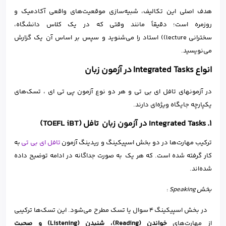
هدف اصلی این تکالیف، شبیه‌سازی موقعیت‌های واقعی آکادمیک و
روزمره است؛ دقیقاً مانند وقتی که در یک کلاس دانشگاه،
سخترانی lecture)) استاد را می‌شنوید و سپس بر اساس آن یک گزارش
می‌نویسید.
انواع Integrated Tasks در آزمون‌ زبان
در آزمونهای تافل ای بی تی و هر دو نوع آزمون پی تی ای ، تسک‌های
یکپارچه جایگاه ویژه‌ای دارند.
۱. Integrated Tasks در آزمون‌ زبان تافل (TOEFL iBT)
ترکیب مهارت‌ها در دو بخش اسپیکینگ و ریدینگ آزمون
تافل ای بی تی
به
کار گرفته شده است. که هر یک به صورت جداگانه در ادامه توضیح داده
شده‌اند.
بخش
Speaking
:
در بخش اسپیکینگ ۴ سوال یا تسک مطرح می‌شود. این تسک‌ها ترکیبی
از مهارت‌های
خواندن
(Reading)
، شنیدن
(
Listening)
و صحبت