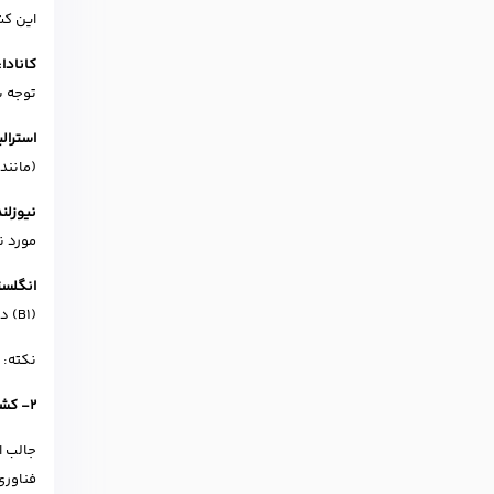
این کشو
کانادا
:
توجه به ش
استرالی
(مانند پز
نیوزلند
مورد ن
انگلست
(B1) در بخش Speaking و Listening برای این ویزا کافی است، اما ممکن است بسته به نوع شغل ونظر کارفرمایان، نیازمندی‌ها متفاوت باشد.
نکته: انگلیس اغلب نسخه I
2- کشورهای غیر انگلیسی‌زبان اروپایی و سایر مقاصد
جالب ا
فناوری