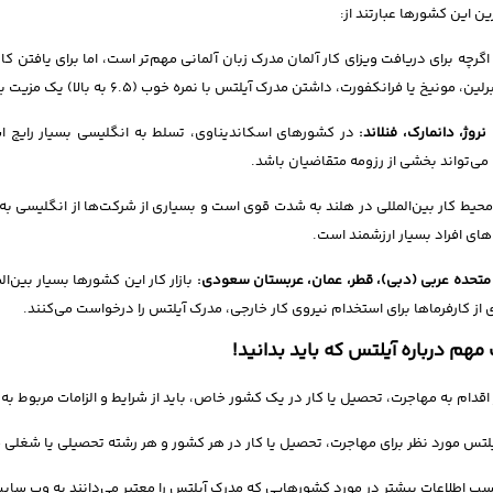
ین این کشورها عبارتند از:
اگرچه برای دریافت ویزای کار آلمان مدرک زبان آلمانی مهم‌تر است، اما برای یافتن ک
ن، مونیخ یا فرانکفورت، داشتن مدرک آیلتس با نمره خوب (۶.۵ به بالا) یک مزیت بزرگ محسوب می‌شود.
نروژ، دانمارک، فنلاند:
در کشورهای اسکاندیناوی، تسلط به انگلیسی بسیار رایج است
می‌تواند بخشی از رزومه متقاضیان باشد.
حیط کار بین‌المللی در هلند به شدت قوی است و بسیاری از شرکت‌ها از انگلیسی به 
های افراد بسیار ارزشمند است.
 متحده عربی (دبی)، قطر، عمان، عربستان سعودی:
بازار کار این کشورها بسیار بین‌
 از کارفرماها برای استخدام نیروی کار خارجی، مدرک آیلتس را درخواست می‌کنند.
مهم درباره آیلتس که باید بدانید!
 اقدام به مهاجرت، تحصیل یا کار در یک کشور خاص، باید از شرایط و الزامات مربوط ب
یلتس مورد نظر برای مهاجرت، تحصیل یا کار در هر کشور و هر رشته تحصیلی یا شغلی
سب اطلاعات بیشتر در مورد کشورهایی که مدرک آیلتس را معتبر می‌دانند به وب سای