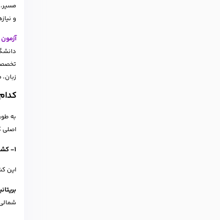
مسیر، 
و نیاز
آزمون 
دانشگا
تخصصی 
زبان، 
کدام 
اصلی که
1- کشورهای انگلیسی‌ زبان (مقاصد اصلی)
این کش
بریتانی
شمالی