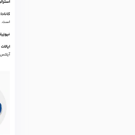
استرالی
کانادا:
است.
نیوزیلن
ایالات 
آیلتس ر