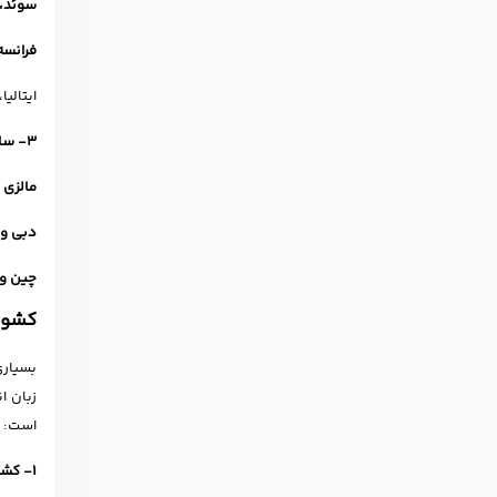
سوئد، 
فرانسه
ایتالی
3- سایر نقاط جهان
مالزی 
دبی و 
چین و 
کشوره
زبان ا
است:
1- کشورهای انگلیسی‌زبان (مقاصد اصلی)