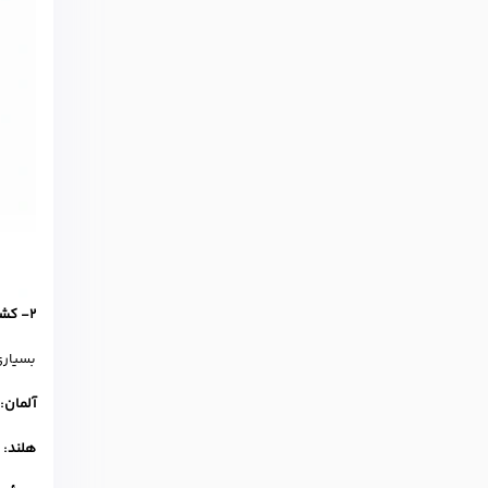
2- کشورهای غیرانگلیسی‌زبان اروپا
بسیاری
آلمان:
هلند:
ت