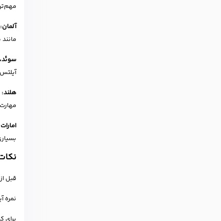
مهم‌تر
آلمان:
مانند برلی
سوئد، 
آیلتس 
هلند:
م
مهارت‌
امارات
بسیاری
نکات 
قبل از
نمره آ
برای ک