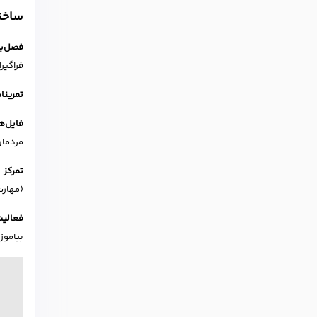
ساختا
فصل‌ب
فراگیرا
تمرینا
فایل‌ه
مردمان
تمرکز 
(مهارت
فعالیت
بیاموزن