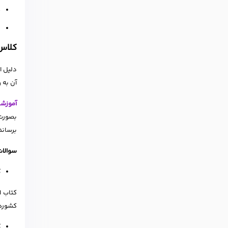
م
بخش
کلاس 
دلیل ا
آن به 
آموزشگ
بصورت 
برساند
سوالات
ک
کتاب‌ 
کشورها
ک