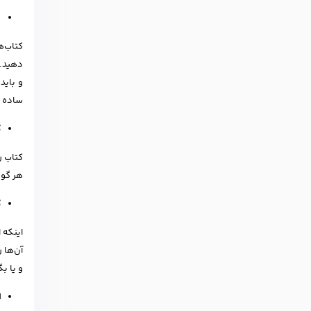
ب
کتاب‌ه
دهید. 
و باید
ساده م
ک
کتاب ر
هر گوش
ک
اینکه 
آن‌ها 
و یا ب
ا