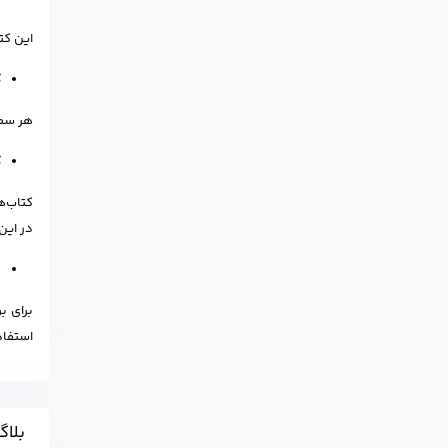
این کتا
ک
هر سطح
ک
در این
ب
برای ب
استفاد
بلاگ