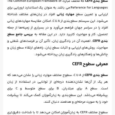
سطح بندی CEFR
که مخفف عبارت The Common European Framework of
Reference for Languages می باشد، به عنوان یک استاندارد اروپایی برای
ارزیابی و تعیین سطح
مهارت زبانی
افراد در زبان‌های مختلف شناخته
می‌شود. این سیستم سطح‌بندی از A تا C، امکان مقایسه مهارت‌های زبانی
افراد را در سراسر جهان فراهم می‌آورد و در بسیاری از زمینه‌ها از جمله
تحصیل، کار و مهاجرت کاربرد دارد. در این مقاله به
بررسی جامع سطح
بندی CEFR
، اهمیت آن در یادگیری زبان، تأثیر آن بر فرصت‌های شغلی و
مهاجرت، روش‌های ارزیابی و اثبات سطح زبان، راه‌های ارتقاء سطح زبان و
چالش‌ها و راهکارهای یادگیری زبان پرداخته می‌شود.
معرفی سطوح
CEFR
سطح‌ بندی CEFR
از A تا C، سطوح مختلف مهارت زبانی را نشان می‌دهد که
هر یک از آن‌ها نشان‌دهنده درجه‌ای از توانایی در استفاده از زبان
است. سطح A برای مبتدیان، B برای سطح متوسط و C برای
پیشرفته می‌باشد. این سطح‌بندی به زبان‌آموزان کمک می‌کند تا پیشرفت
خود را به صورت مرحله‌ای و هدفمند دنبال کنند.
سطوح مختلف CEFR به زبان‌آموزان امکان می‌دهد تا با شناخت دقیق‌تری