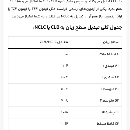
به CLB تبدیل می‌کنند و سپس طبق نمره CLB به شما امتیاز می‌دهند. اگر
هم نمره یکی از آزمون‌های رسمی فرانسه مثل آزمون TEF یا آزمون TCF را
ارائه بدهید، باز هم آن را تبدیل به NCLC می‌کنند و به شما امتیاز می‌دهد.
جدول کلی تبدیل سطح زبان به CLB یا NCLC:
سطح زبان
معادل CLB/NCLC
A0 یا Pre-A1
–
A1 مبتدی ۱
۱-۲
A2 مبتدی ۲
۳-۴
B1 متوسط ۱
۵-۶
B2 متوسط ۲
۷-۸
C1 پیشرفته
۹-۱۰
C2 کاملاً مسلط
۱۱-۱۲