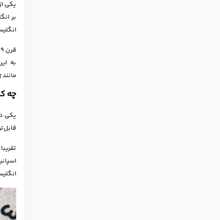
بر انگ
انگلیسی
به این
مانند selfie، hashtag و cryptocurrency نمونه‌هایی از واژگان نسبتا جدید هستند که در دهه‌های اخیر به زبان انگلیسی اضافه شده‌اند.
چه ک
یکی دی
قابل‌ت
اسپانی
انگلیس