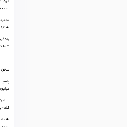
درک عم
است که
به 84 درصد می‌رسد. به عبارت دیگر، با دانستن حدود 3,000 کلمه اصلی، می‌توانید بیشتر گفت‌وگوهای روزمره را درک کنید.
یادگی
شما کم
سخن پا
میلیون
کلمه پ
به یاد
است. ب