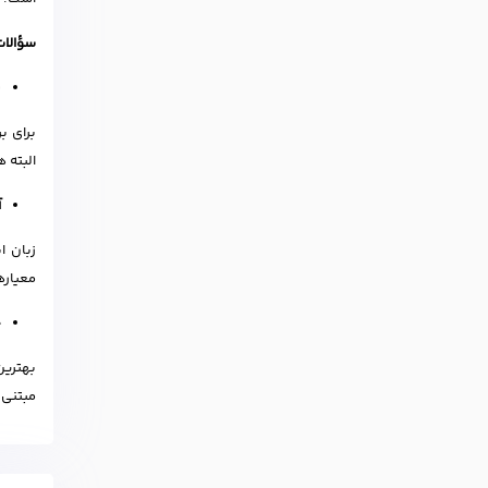
سؤالات
ب
البته 
آ
زبان ا
معیاره
چ
بهترین
مبتنی ب