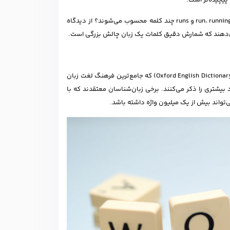
پیچیده‌تر است.
آیا شکل‌های مختلف یک فعل را باید یک کلمه حساب کنیم یا چند کلمه؟ برای مثال run، running، ran و runs چند کلمه محسوب می‌شوند؟ از دیدگاه
فرهنگ لغت آکسفورد (Oxford English Dictionary) که جامع‌ترین فرهنگ لغت زبان
 اما منابع دیگر تعداد بیشتری را ذکر می‌کنند. برخی زبان‌شناسان معتقدند که با
واند بیش از یک میلیون واژه داشته باشد.