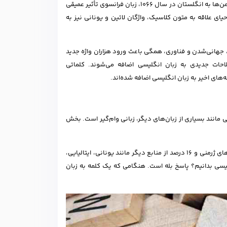
یکی از جذاب‌ترین جنبه‌های زبان انگلیسی، تحول مداوم آن در طول تاریخ است. با حمله نورمن‌ها به انگلستان در سال 1066، زبان فرانسوی تأثیر عمیقی
ای علاقه به متون کلاسیک، واژگان لاتین و یونانی نیز به
 علمی، جهانی‌شدن و فناوری، همگی باعث ورود هزاران واژه جدید
احات جدیدی به زبان انگلیسی اضافه می‌شوند. کلماتی
 مانند بسیاری از زبان‌های دیگر، زبانی وام‌گیر است. بخش
تقریبا 29 درصد از کلمات انگلیسی ریشه لاتینی دارند، 29 درصد از فرانسه، 26 درصد از زبان‌های ژرمنی و 16 درصد از منابع دیگر مانند یونانی، ایتالیایی،
نگلیسی بدانیم؟ پاسخ بله است. هنگامی که یک کلمه به زبان