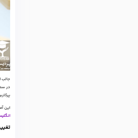
جالب ا
پرکارب
این آم
انگلی
تغییر