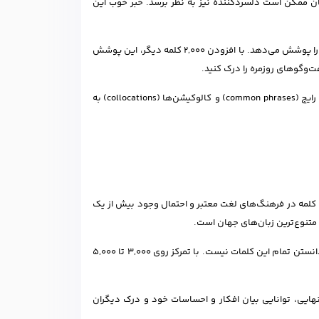
مان ممکن است دلسردکننده نیز به نظر برسد. خبر خوب این
تحقیقات نشان می‌دهد که دانستن 1,000 کلمه پرکاربرد، حدود 72 درصد از متن‌های روزمره را پوشش می‌دهد. با افزودن 2,000 کلمه دیگر، این پوشش
نیز به همان اندازه اهمیت دارد. اصطلاحات (idioms)، عبارات رایج (common phrases) و کالوکیشن‌ها (collocations) به
پاسخ به این سوال که زبان انگلیسی چند کلمه دارد، کار ساده‌ای نیست. با بیش از 600,000 کلمه در فرهنگ‌های لغت معتبر و احتمال وجود بیش از یک
متنوع‌ترین زبان‌های جهان است.
اما این گستردگی نباید شما را نگران کند. برای رسیدن به تسلط بر زبان انگلیسی، نیازی به دانستن تمام این کلمات نیست. با تمرکز روی 3,000 تا 5,000
 نهایی، توانایی بیان افکار و احساسات خود و درک دیگران