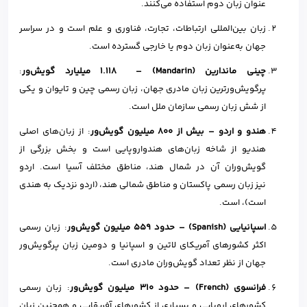
عنوان زبان دوم استفاده می‌کنند.
زبان بین‌المللی ارتباطات، تجارت، فناوری و علم است و در سراسر
جهان به‌عنوان زبان دوم یا خارجی گسترده است.
چینی ماندارین
(Mandarin) –
۱.۱۱۸
میلیارد گویش‌ور
:
پرگویش‌ورترین زبان مادری جهان، زبان رسمی چین و تایوان و یکی
از شش زبان رسمی سازمان ملل است.
هندو و اردو – بیش از 800 میلیون گویش‌ور
: از زبان‌های اصلی
هندیو از شاخه زبان‌های هندواروپایی است و بخش بزرگی از
گویش‌وران آن در شمال هند، مناطق مختلف آسیا است. اردو
نیز زبان رسمی پاکستان و مناطق شمالی هند، (اردو نزدیک به هندی
است)، است.
اسپانیایی (
Spanish
)
–
حدود
۵۵۹
میلیون گویش‌ور
: زبان رسمی
اکثر کشورهای آمریکای لاتین و اسپانیا و دومین زبان پرگویش‌ور
جهان از نظر تعداد گویش‌وران مادری است.
فرانسوی (
French
)
–
حدود
۳۱۰
میلیون گویش‌ور
: زبان رسمی
کشورهای اروپایی و بسیاری از کشورهای آفریقایی و همچنین زبان