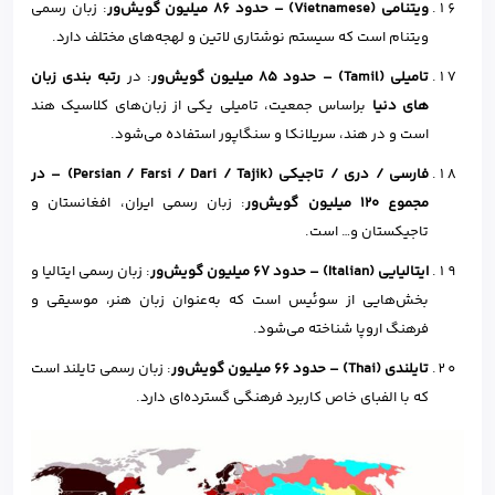
ویتنامی (
Vietnamese
)
–
حدود
۸۶
میلیون گویش‌ور
: زبان رسمی
ویتنام است که سیستم نوشتاری لاتین و لهجه‌های مختلف دارد.‌
تامیلی (
Tamil
)
–
حدود
۸۵
میلیون گویش‌ور
: در
رتبه بندی زبان
های دنیا
براساس جمعیت، تامیلی یکی از زبان‌های کلاسیک هند
است و در هند، سریلانکا و سنگاپور استفاده می‌شود.
فارسی / دری / تاجیکی (
Persian / Farsi / Dari / Tajik
)
–
در
مجموع 120 میلیون گویش‌ور
: زبان رسمی ایران، افغانستان و
تاجیکستان و… است.
ایتالیایی (
Italian
)
–
حدود
۶۷
میلیون گویش‌ور
: زبان رسمی ایتالیا و
بخش‌هایی از سوئیس است که به‌عنوان زبان هنر، موسیقی و
فرهنگ اروپا شناخته می‌شود.
تایلندی (
Thai
)
–
حدود
۶۶
میلیون گویش‌ور
: زبان رسمی تایلند است
که با الفبای خاص کاربرد فرهنگی گسترده‌ای دارد.