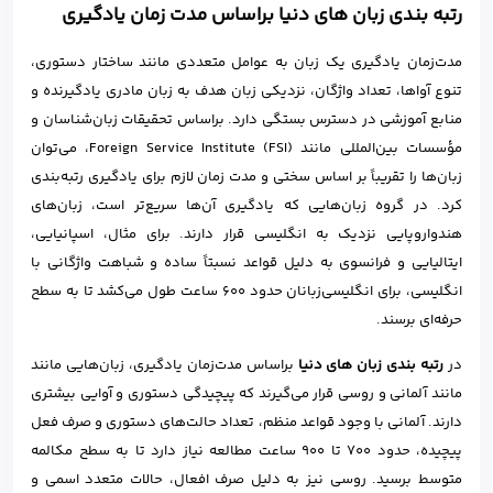
رتبه بندی زبان های دنیا براساس مدت زمان یادگیری
مدت‌زمان یادگیری یک زبان به عوامل متعددی مانند ساختار دستوری،
تنوع آواها، تعداد واژگان، نزدیکی زبان هدف به زبان مادری یادگیرنده و
منابع آموزشی در دسترس بستگی دارد‌. براساس تحقیقات زبان‌شناسان و
مؤسسات بین‌المللی مانند Foreign Service Institute (FSI)، می‌توان
زبان‌ها را تقریباً بر اساس سختی و مدت زمان لازم برای یادگیری رتبه‌بندی
کرد. در گروه زبان‌هایی که یادگیری آن‌ها سریع‌تر است، زبان‌های
هندواروپایی نزدیک به انگلیسی قرار دارند. برای مثال، اسپانیایی،
ایتالیایی و فرانسوی به دلیل قواعد نسبتاً ساده و شباهت واژگانی با
انگلیسی، برای انگلیسی‌زبانان حدود 600 ساعت طول می‌کشد تا به سطح
حرفه‌ای برسند.
در
رتبه بندی زبان های دنیا
براساس مدت‌زمان یادگیری، زبان‌هایی مانند
مانند آلمانی و روسی قرار می‌گیرند که پیچیدگی دستوری و آوایی بیشتری
دارند. آلمانی با وجود قواعد منظم، تعداد حالت‌های دستوری و صرف فعل
پیچیده، حدود ۷۰۰ تا ۹۰۰ ساعت مطالعه نیاز دارد تا به سطح مکالمه
متوسط برسید. روسی نیز به دلیل صرف افعال، حالات متعدد اسمی و