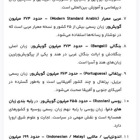
دیپلماسی و آموزش بین‌المللی است.
عربی معیار (
Modern Standard Arabic
)
–
حدود
۲۷۴
میلیون
گویش‌ور
: زبان رسمی بیش از ۲۵ کشور و نسخه معیار عربی است که
در نوشتار و رسانه‌ها استفاده می‌شود.
بنگالی (
Bengali
)
–
حدود
۲۷۳
میلیون گویش‌ور
: زبان اصلی
بنگلادش و ایالت بنگال غربی در هند و یکی از پرگویش‌ورترین
زبان‌های هند و آسیا است.
پرتغالی (
Portuguese
)
–
حدود
۲۶۳
میلیون گویش‌ور
: زبان رسمی
برزیل، پرتغال و چند کشور آفریقایی است و به‌طور گسترده در
آمریکای جنوبی و آفریقا صحبت می‌شود.
روسی (
Russian
)
–
حدود
۲۵۵
میلیون گویش‌ور
: در
رتبه بندی زبان
های دنیا
، زبان روسی با رتبه نهم زبان، رسمی روسیه و کشورهای
همسایه است و نقش مهمی در سیاست، تجارت و علوم شرق اروپا
دارد.
اندونزیایی / مالایی (
Indonesian / Malay
)
–
حدود
۱۹۹
میلیون