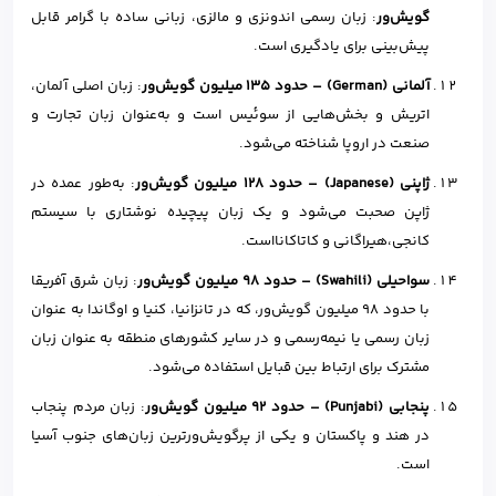
گویش‌ور
: زبان رسمی اندونزی و مالزی، زبانی ساده با گرامر قابل
پیش‌بینی برای یادگیری است.
آلمانی (
German
)
–
حدود
۱۳۵
میلیون گویش‌ور
: زبان اصلی آلمان،
اتریش و بخش‌هایی از سوئیس است و به‌عنوان زبان تجارت و
صنعت در اروپا شناخته می‌شود.
ژاپنی (
Japanese
)
–
حدود
۱۲۸
میلیون گویش‌ور
: به‌طور عمده در
ژاپن صحبت می‌شود و یک زبان پیچیده نوشتاری با سیستم
کانجی،هیراگانی و کاتاکانااست‌.
سواحیلی (
Swahili
)
–
حدود
۹۸
میلیون گویش‌ور
: زبان شرق آفریقا
با حدود ۹۸ میلیون گویش‌ور، که در تانزانیا، کنیا و اوگاندا به عنوان
زبان رسمی یا نیمه‌رسمی و در سایر کشورهای منطقه به عنوان زبان
مشترک برای ارتباط بین قبایل استفاده می‌شود.
پنجابی (
Punjabi
)
–
حدود
۹۲
میلیون گویش‌ور
: زبان مردم پنجاب
در هند و پاکستان و یکی از پرگویش‌ورترین زبان‌های جنوب آسیا
است.