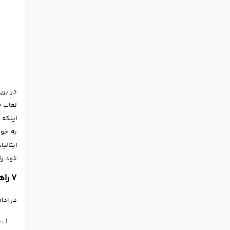
در بری
لغات ف
اینکه 
به خوب
ایتالی
خود را حفظ کنید؟ در 
7 راهکار برای بهبود تلفظ انگلیسی
در ادا
م