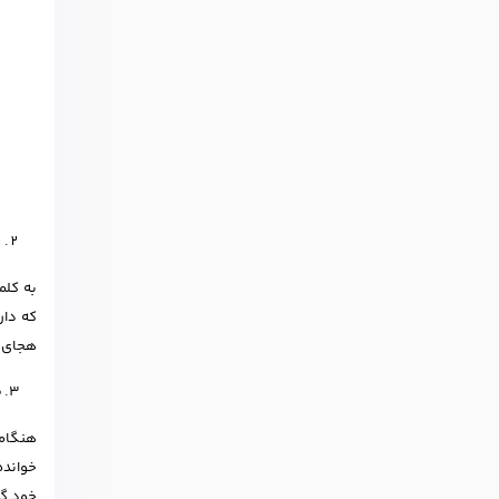
ب
به کلم
که دار
هجای ا
ص
خوانده
خود گو